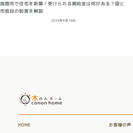
指宿市で住宅を新築！受けられる補助金は何がある？国と
市独自の制度を解説
2023年9月10日
投
稿
ナ
ビ
ゲ
ー
シ
ョ
HOME
お客様の声
ン