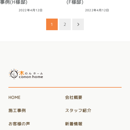
事例(H様邸)
(F様邸)
2022年4月12日
2022年4月12日
投
1
2
稿
ナ
ビ
ゲ
ー
シ
ョ
HOME
会社概要
ン
施工事例
スタッフ紹介
お客様の声
新着情報